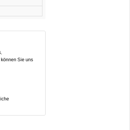
●
Sofort lieferbar
29,99 €
inkl. MwSt., zzgl.
Versandkosten
B.
, können Sie uns
In den Warenkorb
Vergleichen
Auf den Merkzettel
Auf den Wunschzettel
eiche