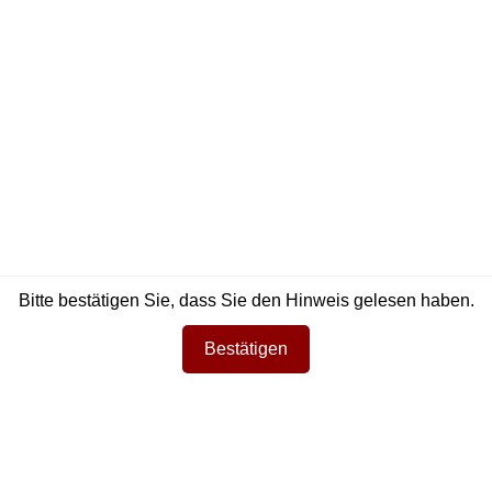
 breiter geschnitten, es sorgt
Artikelnummer: a9e684
s Tragegefühl. Dieses coole
Material
100% Baumwolle
Passform
Oversized
Bitte bestätigen Sie, dass Sie den Hinweis gelesen haben.
Bestätigen
n sehr tollen Schnitt und gibt nochmal richtig was her mit den 