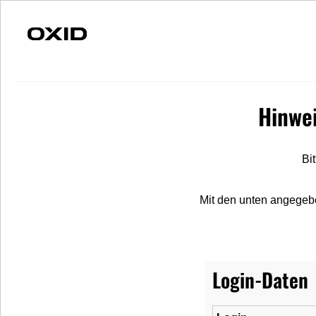
Schnelle Lieferung
Individuelle Beratung
S
Hinwe
Ersatzteile
Fahrzeuge
Merchandise
Bi
Nach Hersteller
Lubsy
Legendary
Mit den unten angegeb
Login-Daten