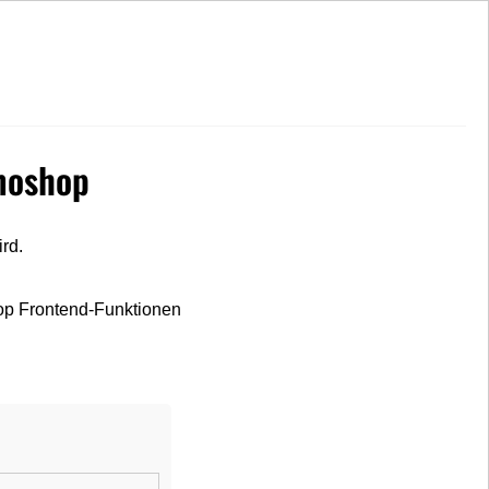
Hohe Kundenzufriedenheit
moshop
rd.
op Frontend-Funktionen
Lubsy
Legendary
(1)
Herren Oversized T-Shirt
Größen