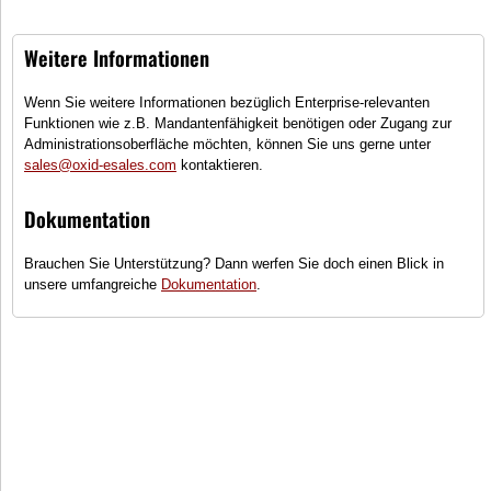
Kategorien
Weitere Informationen
Downloads
Achsen & Federungen
Achsteile
Elektronik
Karosser
Wenn Sie weitere Informationen bezüglich Enterprise-relevanten
Funktionen wie z.B. Mandantenfähigkeit benötigen oder Zugang zur
Administrationsoberfläche möchten, können Sie uns gerne unter
sales@oxid-esales.com
kontaktieren.
20% Rabatt auf
Dokumentation
Autos
NEU: Jetzt auch in
Blau
Jetzt anschauen
Brauchen Sie Unterstützung? Dann werfen Sie doch einen Blick in
unsere umfangreiche
Dokumentation
.
Jetzt anschauen
Felgen zum halben